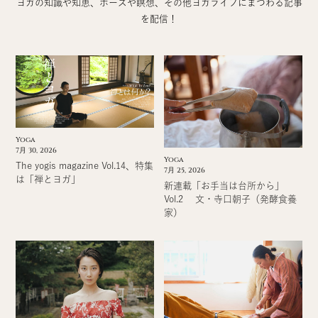
ヨガの知識や知恵、ポーズや瞑想、その他ヨガライフにまつわる記事
を配信！
Yoga
7月 30, 2026
Yoga
The yogis magazine Vol.14、特集
7月 25, 2026
は「禅とヨガ」
新連載「お手当は台所から」
Vol.2 文・寺口朝子（発酵食養
家）