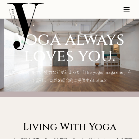
Yoga always
loves you.
ヨガの知識、魅力、能力などが詰まった「The yogis magazine」を
出版し、ヨガを総合的に提供するLotus8
Living With Yoga