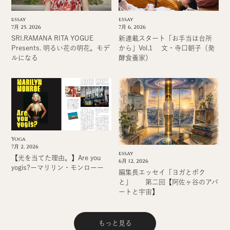
essay
essay
7月 6, 2026
7月 25, 2026
新連載スタート「お手当は台所
SRI.RAMANA RITA YOGUE
から」Vol.1 文・寺口朝子（発
Presents. 明るい花の明花。モデ
酵食養家）
ルになる
Yoga
7月 2, 2026
essay
【光を当てた理由。】Are you
6月 12, 2026
yogis?ーマリリン・モンローー
編集長エッセイ「ヨガとボク
と」 第二回【阿佐ヶ谷のアパ
ートと宇宙】
もっと見る