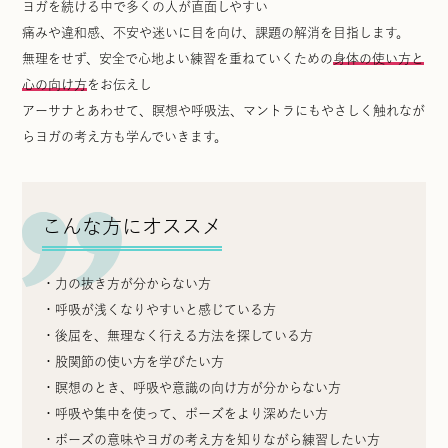
ヨガを続ける中で多くの人が直面しやすい
痛みや違和感、不安や迷いに目を向け、課題の解消を目指します。
無理をせず、安全で心地よい練習を重ねていくための
身体の使い方と
心の向け方
をお伝えし
アーサナとあわせて
、
瞑想や呼吸法、マントラにもやさしく触れなが
らヨガの考え方も学んでいきます。
こんな方にオススメ
・力の抜き方が分からない方
・
呼吸が浅くなりやすいと感じている方
・
後屈を、無理なく行える方法を探している方
・
股関節の使い方を学びたい方
・
瞑想のとき、呼吸や意識の向け方が分からない方
・呼吸や集中を使って、ポーズをより深めたい方
・
ポーズの意味やヨガの考え方を知りながら練習したい方