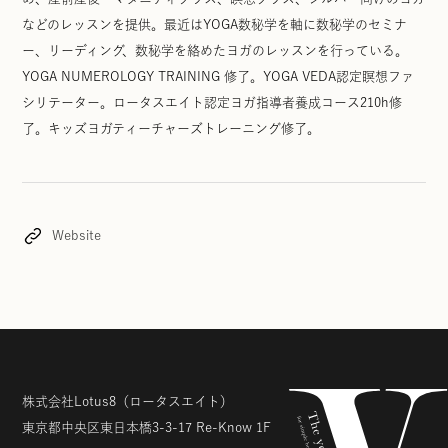
などのレッスンを提供。最近はYOGA数秘学を軸に数秘学のセミナ
ー、リーディング、数秘学を絡めたヨガのレッスンを行っている。
YOGA NUMEROLOGY TRAINING 修了。YOGA VEDA認定瞑想ファ
シリテーター。ロータスエイト認定ヨガ指導者養成コース210h修
了。キッズヨガティーチャーズトレーニング修了。
Website
株式会社Lotus8
（ロータスエイト）
東京都中央区東日本橋3-3-17
Re-Know 1F