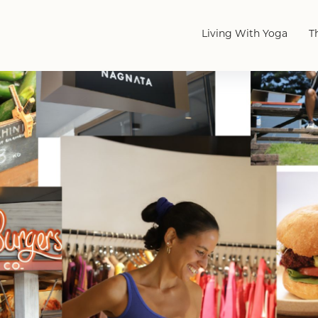
Living With Yoga
T