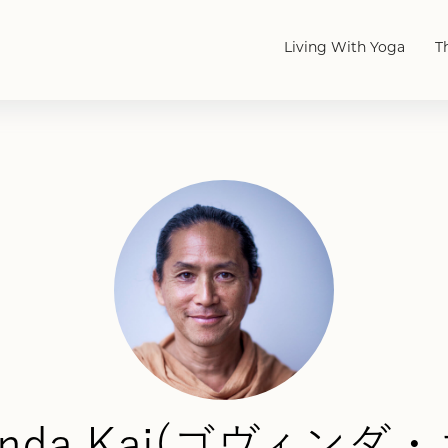
Living With Yoga
T
inda Kai(ゴヴィンダ