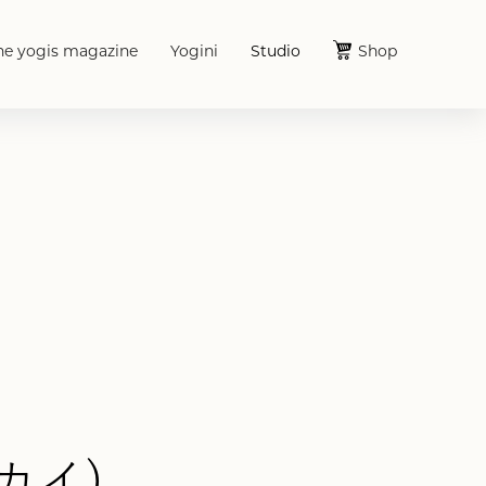
he yogis magazine
Yogini
Studio
Shop
・カイ)