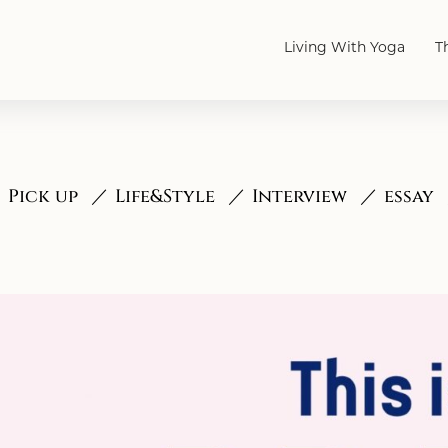
Living With Yoga
T
Pick up
Life&Style
Interview
essay