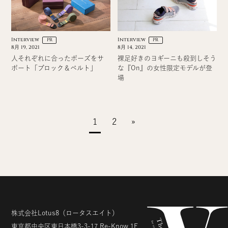
Interview
Interview
PR
PR
8月 19, 2021
8月 14, 2021
人それぞれに合ったポーズをサ
裸足好きのヨギーニも殺到しそう
ポート「ブロック＆ベルト」
な『On』の女性限定モデルが登
場
1
2
»
株式会社Lotus8
（ロータスエイト）
東京都中央区東日本橋3-3-17
Re-Know 1F