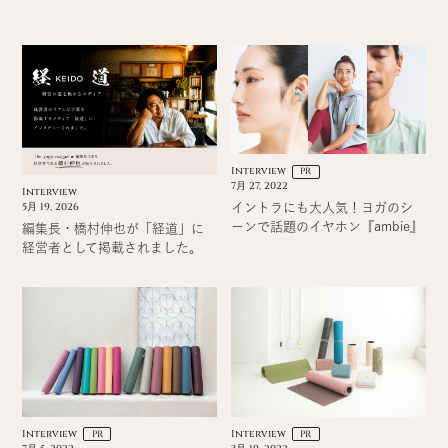
Interview
PR
7月 27, 2022
Interview
イントラにも大人気！ヨガのシ
5月 19, 2026
ーンで話題のイヤホン『ambie』
編集長・橋村伸也が「経道」に
経営者として掲載されました。
Interview
Interview
PR
PR