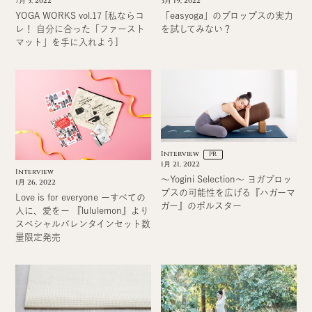
3月 19, 2022
7月 5, 2022
「easyoga」のプロップスの実力
YOGA WORKS vol.17 [私ならコ
を試してみない？
レ！ 自分に合った「ファースト
マット」を手に入れよう]
Interview
PR
1月 21, 2022
Interview
〜Yogini Selection〜 ヨガプロッ
1月 26, 2022
プスの可能性を広げる『ハガーマ
Love is for everyone ーすべての
ガー』のボルスター
人に、愛をー 『lululemon』より
スペシャルバレンタインセット数
量限定発売