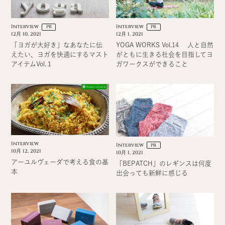
Interview
Interview
PR
PR
12月 10, 2021
12月 1, 2021
「ヨガが大好き」なあなたに伝
YOGA WORKS Vol.14 人と自然
えたい、ヨガを快適にするマスト
がともに生きる社会を目指してヨ
アイテムVol.１
ガワークスができること
Interview
Interview
PR
10月 12, 2021
10月 1, 2021
アーユルヴェーダで考える食の基
「BEPATCH」のレギンスは何度
本
出会っても新鮮に感じる