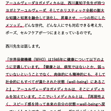
アーユルヴェーダヨガメディカルは、西川眞知子先生が持つ
ヨガとアーユルヴェーダ、そしてホリスティック全般の膨大
な知識と知恵を融合して消化し、昇華させ、一つの形にした
メソッド。
どんな世代、どんな人にでも対応できる考え方、
ポーズ、セルフケアが一つにまとまっているのです。
西川先生は話します。
「世界保健機構（WHO）は1946年に健康について以下のよ
うに定義しています。『健康とは、病気ではないとか、弱っ
ていないということでなく、肉体的にも精神的にも、そして
社会的にもすべてが満たされた状態（well-being）にあるこ
と』。アーユルヴェーダヨガメディカルは、そこにメディカ
ルを加えています。ここでいうメディカルとは、『再現性よ
く、スピード感を持って本来の自分の状態＝well-beingへ戻