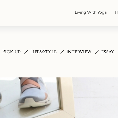
Living With Yoga
T
Pick up
Life&Style
Interview
essay