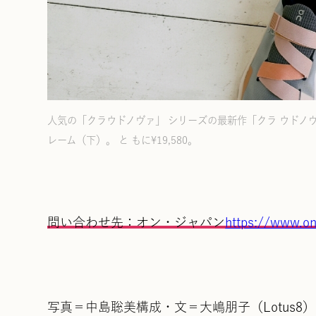
人気の「クラウドノヴァ」 シリーズの最新作「クラ ウドノヴァ
レーム（下）。 と もに¥19,580。
問い合わせ先：オン・ジャパン
https://www.o
写真＝中島聡美構成・文＝大嶋朋子（Lotus8）