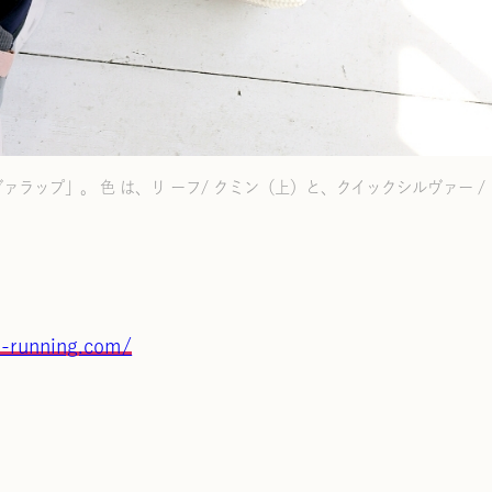
ラップ」。 色 は、リ ーフ/ クミン（上）と、クイックシルヴァー / 
n-running.com/