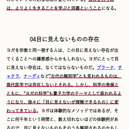
は、よりよく生きることを学ぶと同義ということ
になる。
04目に見えないものの存在
ヨガを宗教と同一視する人は、この目に見えない存在が出
てくることへの嫌悪感からかもしれない。ヨガにとって目
に見えない存在は、なくてはならないものだ。
プラーナ
、
チ
ャクラ
、
ナーディ
など
“古代の解剖学”とも言われるものは、
現代医学では存在しないとされる。しかし、科学の発展と
ともに、“ヨガの科学”も量子力学のテーマとして扱われるよ
うになり、徐々に「目に見えないが理解できるもの」に変
わってきている
。ヨガは体験的なメソッドではあるが、そ
こに何千年という時間と、数え切れないほどの体験例があ
るので、目に見えないものもそのうち解明されるのかもし