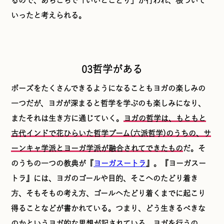
るので、あちこちで「いいとこどり」が行われ、根づいて
いったと考えられる。
03哲学がある
ポーズをたくさんできるようになることもヨガの楽しみの
一つだが、ヨガが深まると哲学を学ぶのも楽しみになり、
またそれは生き方に通じていく。
ヨガの哲学は、もともと
古代インドで花ひらいた哲学ブーム(六派哲学)のうちの、サ
ーンキャ学派とヨーガ学派が融合されてできたもの
だ。そ
のうちの一つの教典が『
ヨーガスートラ
』。『ヨーガスー
トラ』には、ヨガのゴールや目的、そこへのたどり着き
方、そもそもの考え方、ゴールへたどり着くまでに起こり
得ることなどが書かれている。つまり、どう生きるべきな
のかというヨガ的な思想が記されている。
ヨガを行うの