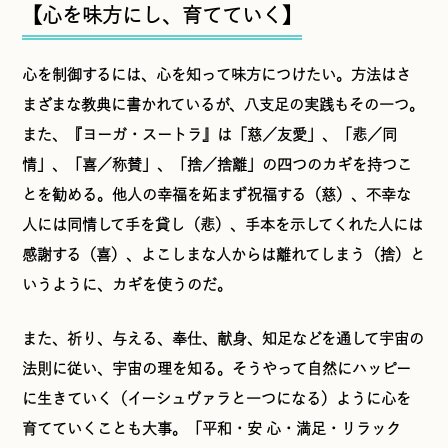
【心を味方にし、育てていく】
心を制御するには、心を知って味方につけたい。方法はさ
まざまな教典に書かれているが、八支足の実践もその一つ。
また、『ヨーガ・スートラ』は「慈／友愛」、「悲／同
情」、「喜／称賛」、「捨／捨離」の四つのカギを持つこ
とを勧める。他人の幸福を妬まず祝福する（慈）、不幸な
人には同情して手を貸し（悲）、手本を示してくれた人には
感謝する（喜）、よこしまな人からは離れてしまう（捨）と
いうように、カギを使うのだ。
また、祈り、与える、奉仕、献身、知足などを通して宇宙の
法則に従い、宇宙の理を知る。そうやって自然にハッピー
に生きていく（イーシュヴァラと一つになる）ように心を
育てていくことも大事。「平和・安 心・満足・リラック