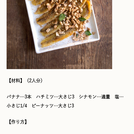
【材料】（2人分）
バナナ…3本 ハチミツ…大さじ3 シナモン…適量 塩…
小さじ1/4 ピーナッツ…大さじ3
【作り方】