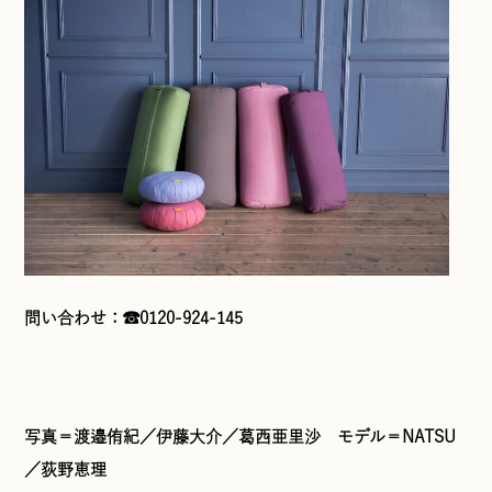
問い合わせ：☎0120-924-145
写真＝渡邉侑紀／伊藤大介／葛西亜里沙 モデル＝NATSU
／荻野恵理