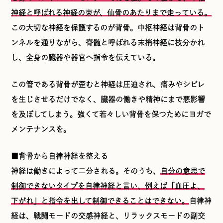
神経と呼ばれる神経の束が、仙骨のあたりまで走っている。
この大切な神経を保護するのが背骨。中枢神経は背骨のト
ンネルを通りながら、脊髄と呼ばれる末梢神経に枝分かれ
し、全身の臓器や器官へ指令を伝えている。
この管である背骨が歪むと神経は圧迫され、痛みやシビレ
を生じさせるだけでなく、臓器の働きや精神にまで悪影響
を及ぼしてしまう。強くて若々しい背骨を保つためにヨガで
メンテナンスを。
■背骨から自律神経を整える
神経は働きによって二分される。そのうち、
自分の意思で
制御できないタイプを自律神経と言い、例えば「血圧よ、
下がれ」と指令を出して制御できることはできない。
自律神
経は、戦闘モードの交感神経と、リラックスモードの副交