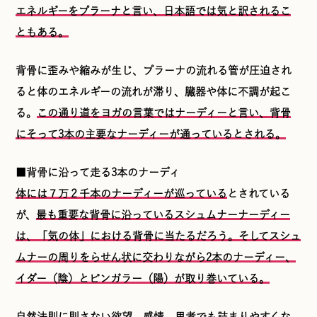
エネルギーをプラーナと言い、日本語では気と訳されるこ
ともある。
背骨に歪みや縮みが生じ、プラーナの流れる管が圧迫され
ると体のエネルギーの流れが滞り、臓器や体に不調が起こ
る。
この通り道をヨガの言葉ではナーディーと言い、背骨
にそって3本の主要なナーディーが通っているとされる。
■背骨に沿って走る3本のナーディ
体には７万２千本のナーディーが巡っている
とされている
が、
最も重要な背骨に沿っているスシュムナーナーディー
は、「気の体」における背骨に当たるだろう。そしてスシュ
ムナーの周りをらせん状に交わりながら2本のナーディー、
イダー（陰）とピンガラー（陽）が取り巻いている。
自然法則に則さない欲望、感情、思考でも詰まりやすくな