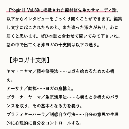
『Yogini』Vol.89に掲載された龍村修先生のサマーディ論
。
以下からインタビューをじっくり聞くことができます。編集
し文字に起こされたものと、また違った深さがあり、心に
届くと思います。ぜひ本誌と合わせて聞いてみて下さいね。
話の中で出てくる沖ヨガの十支則は以下の通り。
【沖ヨガ十支則】
ヤマ・ニヤマ／精神修養法……ヨガを始めるための心構
え。
アーサナ／動禅……ヨガの身構え。
プラーナーヤーマ／生気活用法……心構えと身構えのバラ
ンスを取り、その基本となる力を養う。
プラティヤーハーラ／制感自立行法……自分の意思で生理
的に心理的に自分をコントロールする。