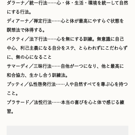
ダラーナ／統一行法……心・体・生活・環境を統一して自然
にする行法。
ディアーナ／禅定行法……心と体が最高にやすらぐ状態を
瞑想法で体得する。
バクティ／法下行法……心を無にする訓練。無意識に自己
中心、利己主義になる自分をステ、とらわれずにこだわらず
に、無の心になること
サマーディ／三昧行法……自他が一つになり、他と最高に
和合協力、生かし合う訓練法。
ブッティ／仏性啓発行法……人や自然すべてを尊ぶ心を持つ
こと。
プラサード／法悦行法……本当の喜びを心と体で感じる練
習。