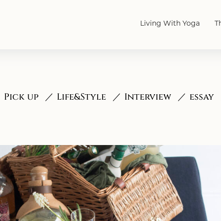
Living With Yoga
T
Pick up
Life&Style
Interview
essay