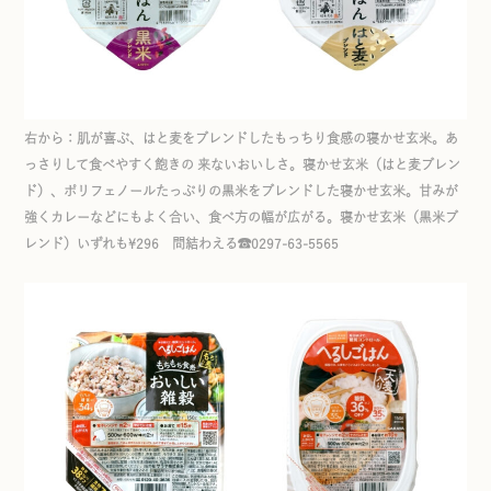
右から：肌が喜ぶ、はと麦をブレンドしたもっちり食感の寝かせ玄米。あ
っさりして食べやすく飽きの 来ないおいしさ。寝かせ玄米（はと麦ブレン
ド）、ポリフェノールたっぷりの黒米をブレンドした寝かせ玄米。甘みが
強くカレーなどにもよく合い、食べ方の幅が広がる。寝かせ玄米（黒米ブ
レンド）いずれも¥296 問結わえる☎0297-63-5565