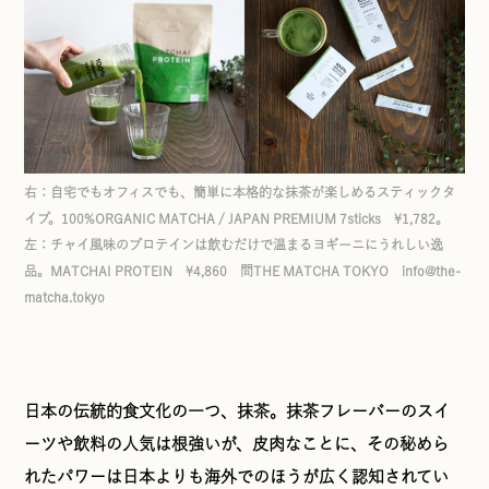
右：自宅でもオフィスでも、簡単に本格的な抹茶が楽しめるスティックタ
イプ。100%ORGANIC MATCHA / JAPAN PREMIUM 7sticks ¥1,782。
左：チャイ風味のプロテインは飲むだけで温まるヨギーニにうれしい逸
品。MATCHAI PROTEIN ¥4,860 問THE MATCHA TOKYO info@the-
matcha.tokyo
日本の伝統的食文化の一つ、抹茶。抹茶フレーバーのスイ
ーツや飲料の人気は根強いが、皮肉なことに、その秘めら
れたパワーは日本よりも海外でのほうが広く認知されてい