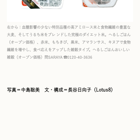
右から：血糖影響の少ない特別品種の高アミロース米と食物繊維の豊富な
大麦、そしてうるち米をブレ ンドした究極のダイエット米。へるしごはん
（オープン価格）、赤米、もちきび、黒米、アマランサス、キヌアで食物
繊維を増やし、食べ応えをアップした雑穀タイプ。へるしごはんおいしい
雑穀（オープン価格）問SARAYA ☎0120-40-3636
写真＝中島聡美 文・構成＝長谷日向子（Lotus8）