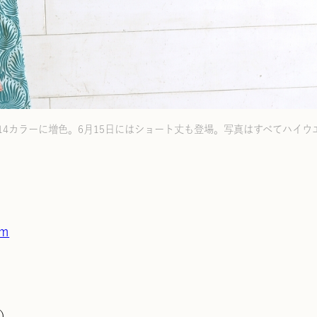
4カラーに増色。6月15日にはショート丈も登場。写真はすべてハイウ
om
8）