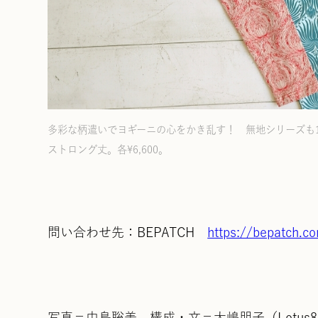
多彩な柄遣いでヨギーニの心をかき乱す！ 無地シリーズも1
ストロング丈。各¥6,600。
問い合わせ先：BEPATCH
https://bepatch.c
写真＝中島聡美 構成・文＝大嶋朋子（Lotus