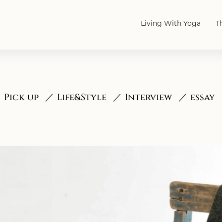
Living With Yoga
T
Pick up
Life&Style
Interview
essay