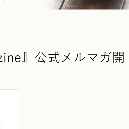
agazine』公式メルマガ開
に！