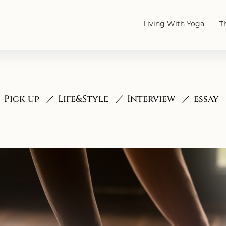
Living With Yoga
T
Pick up
Life&Style
Interview
essay