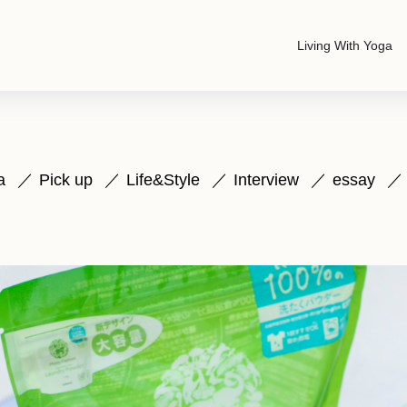
Living With Yoga
a
Pick up
Life&Style
Interview
essay