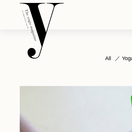
All
Yog