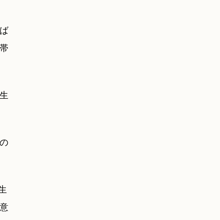
ば
帯
生
の
生
意