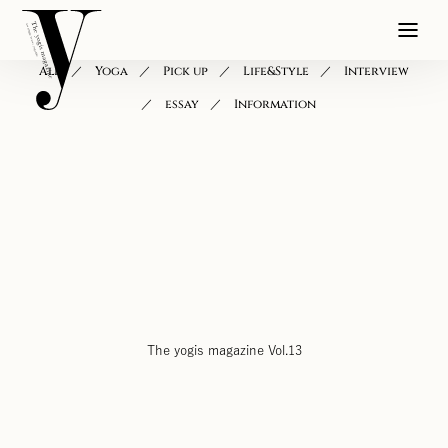
All
Yoga
Pick up
Life&Style
Interview
essay
Information
The yogis magazine Vol.13