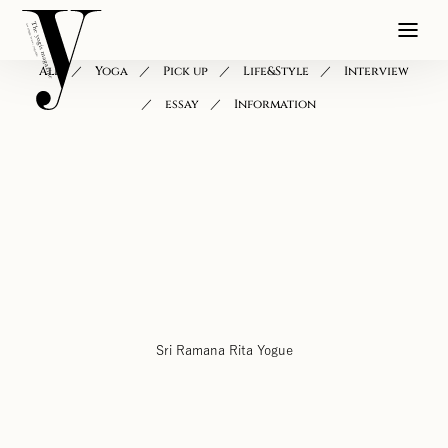
All
Yoga
Pick up
Life&Style
Interview
essay
Information
Sri Ramana Rita Yogue