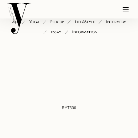
All
Yoga
Pick up
Life&Style
Interview
essay
Information
RYT300