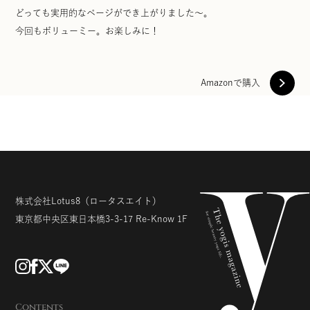
どっても実用的なページができ上がりました～。
今回もボリューミー。お楽しみに！
Amazonで購入
株式会社Lotus8
（ロータスエイト）
東京都中央区東日本橋3-3-17
Re-Know 1F
Contents