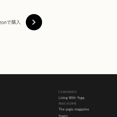
zonで購入
Contents
Living With Yoga
Magazine
The yogis magazine
Yogini