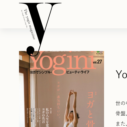
Y
世の
骨盤
また