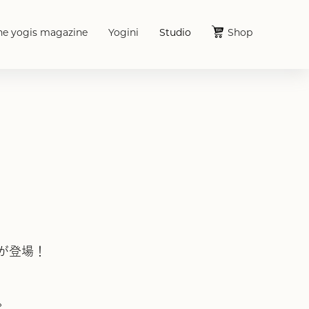
he yogis magazine
Yogini
Studio
Shop
が登場！
。