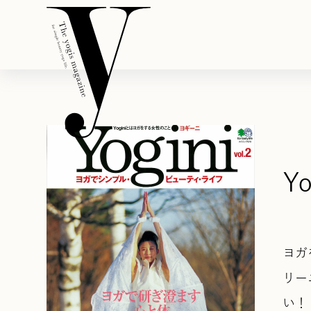
Y
ヨガ
リー
い！