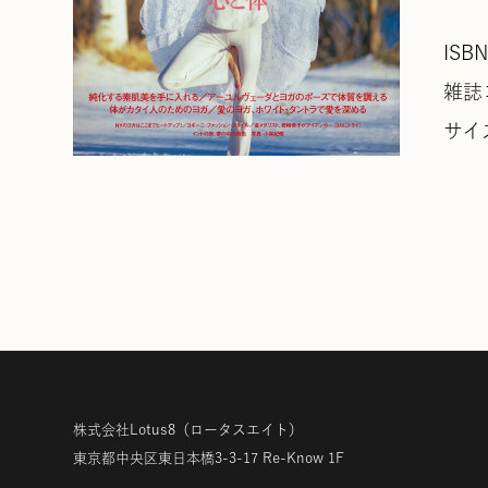
ISBN
雑誌コ
サイ
株式会社Lotus8
（ロータスエイト）
東京都中央区東日本橋3-3-17
Re-Know 1F