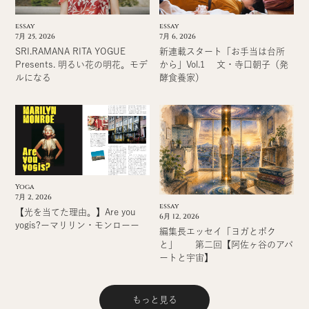
essay
essay
7月 6, 2026
7月 25, 2026
新連載スタート「お手当は台所
SRI.RAMANA RITA YOGUE
から」Vol.1 文・寺口朝子（発
Presents. 明るい花の明花。モデ
酵食養家）
ルになる
Yoga
7月 2, 2026
essay
【光を当てた理由。】Are you
6月 12, 2026
yogis?ーマリリン・モンローー
編集長エッセイ「ヨガとボク
と」 第二回【阿佐ヶ谷のアパ
ートと宇宙】
もっと見る