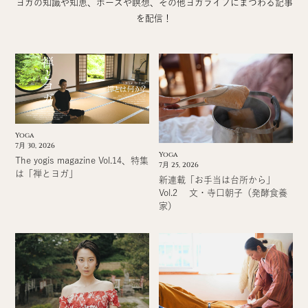
ヨガの知識や知恵、ポーズや瞑想、その他ヨガライフにまつわる記事
を配信！
Yoga
7月 30, 2026
Yoga
The yogis magazine Vol.14、特集
7月 25, 2026
は「禅とヨガ」
新連載「お手当は台所から」
Vol.2 文・寺口朝子（発酵食養
家）