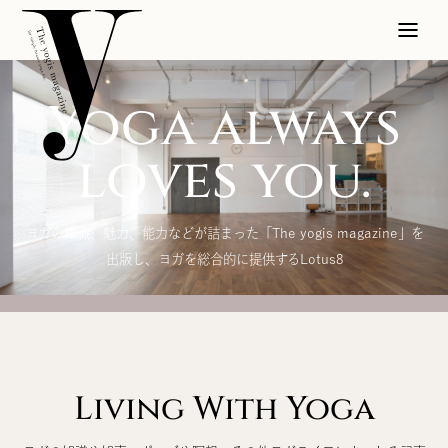
Yoga always
loves you.
ヨガの知識、魅力、能力などが詰まった「The yogis magazine」を
出版し、ヨガを総合的に提供するLotus8
Living With Yoga