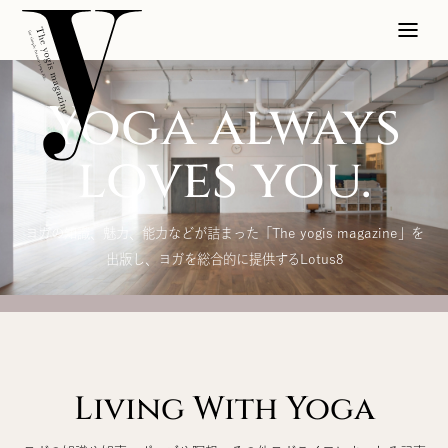
Yoga always
loves you.
ヨガの知識、魅力、能力などが詰まった「The yogis magazine」を
出版し、ヨガを総合的に提供するLotus8
Living With Yoga