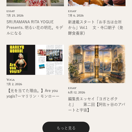
essay
essay
7月 6, 2026
7月 25, 2026
新連載スタート「お手当は台所
SRI.RAMANA RITA YOGUE
から」Vol.1 文・寺口朝子（発
Presents. 明るい花の明花。モデ
酵食養家）
ルになる
Yoga
7月 2, 2026
essay
【光を当てた理由。】Are you
6月 12, 2026
yogis?ーマリリン・モンローー
編集長エッセイ「ヨガとボク
と」 第二回【阿佐ヶ谷のアパ
ートと宇宙】
もっと見る