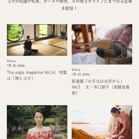
ヨガの知識や知恵、ポーズや瞑想、その他ヨガライフにまつわる記事
を配信！
Yoga
7月 30, 2026
Yoga
The yogis magazine Vol.14、特集
7月 25, 2026
は「禅とヨガ」
新連載「お手当は台所から」
Vol.2 文・寺口朝子（発酵食養
家）