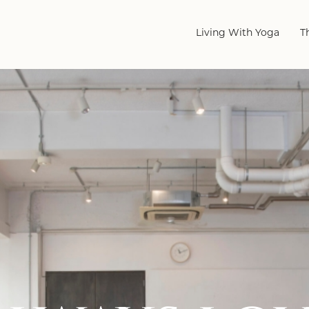
Living With Yoga
T