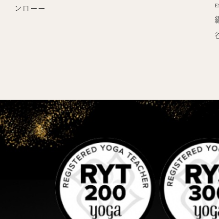
e
ンローー