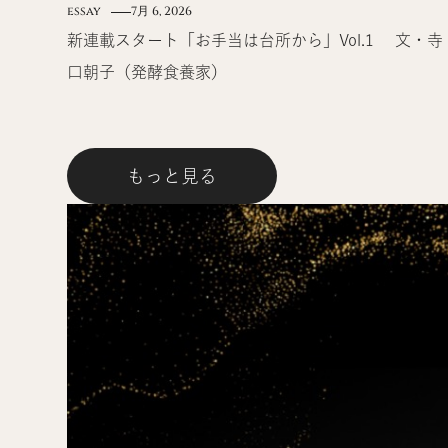
essay
7月 6, 2026
新連載スタート「お手当は台所から」Vol.1 文・寺
口朝子（発酵食養家）
もっと見る