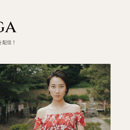
ga
を配信！