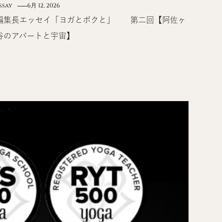
ssay
6月 12, 2026
編集長エッセイ「ヨガとボクと」 第二回【阿佐ヶ
谷のアパートと宇宙】