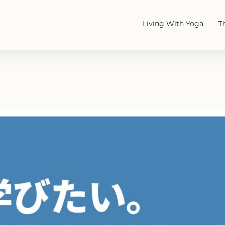
Living With Yoga
T