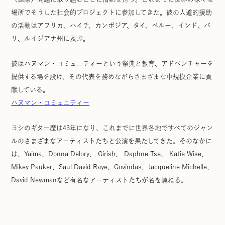
場所でそうした社会的プロジェクトに参加してきた。彼の人道的援助
の活動はアフリカ、ハイチ、カンボジア、タイ、ペルー、インド、バ
リ、ルイジアナ州に及ぶ。
彼はハヌマン・コミュニティーという祭典と教育、アドベンチャーを
提供する場を設け、その代表を務めながらさまざまな中規模企業に貢
献している。
ハヌマン・コミュニティー
ヨシのギター歴は43年になり、これまでに世界各地ですべてのジャン
ルのさまざまなアーティストたちと公演を果たしてきた。そのなかに
は、Yaima、Donna Delory、 Girish、 Daphne Tse、 Katie Wise、
Mikey Pauker、Saul David Raye、Govindas、Jacqueline Michelle、
David Newmanなど有名なアーティストたちが名を連ねる。