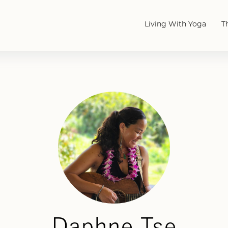
Living With Yoga
T
Daphne Tse