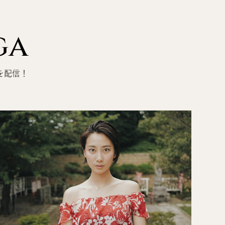
ga
を配信！