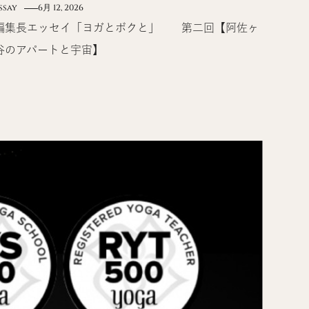
ssay
6月 12, 2026
編集長エッセイ「ヨガとボクと」 第二回【阿佐ヶ
谷のアパートと宇宙】