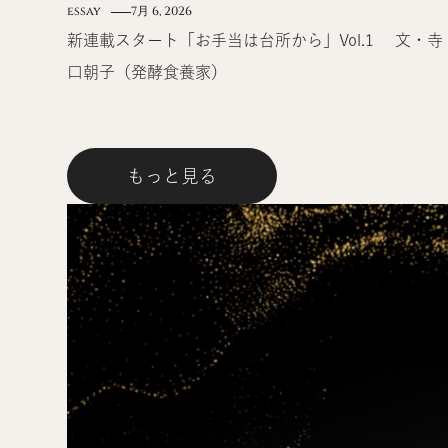
essay
7月 6, 2026
新連載スタート「お手当は台所から」Vol.1 文・寺
口朝子（発酵食養家）
もっと見る