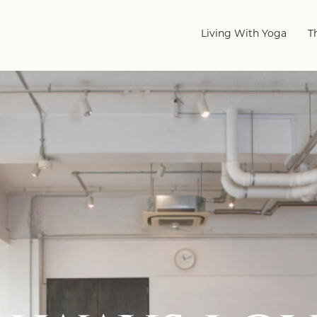
Living With Yoga
T