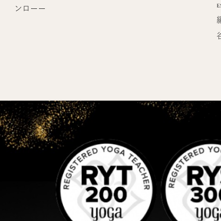
e
ンローー