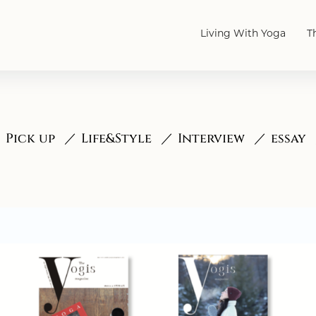
Living With Yoga
T
Pick up
Life&Style
Interview
essay