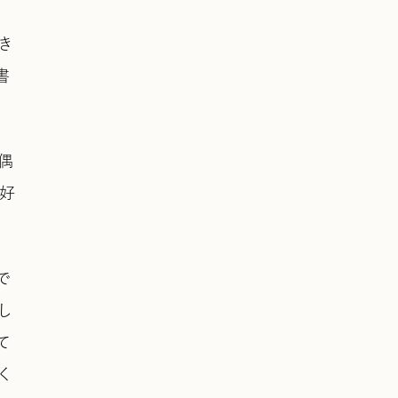
き
書
偶
好
で
し
て
く