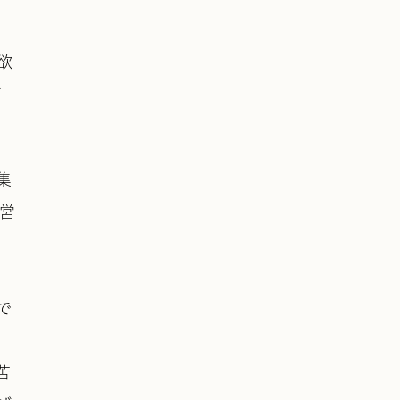
欲
て
集
経営
。
で
苦