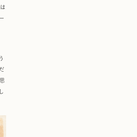
ガは
ー
う
だ
思
し