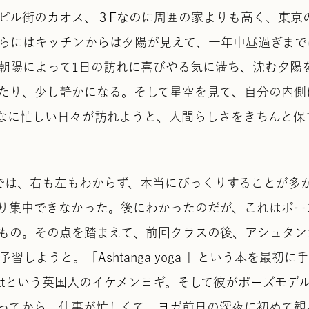
ビル街のカオス、３Fなのに周囲の家よりも高く、東京
らにはキッチンからは夕陽が見えて、一年中昼過ぎまで
朝陽によって1日の訪れに喜びやる気に満ち、沈む夕陽
たり、少し静かになる。そして星空を見て、自分の内側
なに忙しい日々が訪れようと、人間らしさをきちんと保
では、右も左もわからず、本当にびっくりすることが多
り集中できなかった。後にわかったのだが、これはポー
もの。その点を踏まえて、前回クラスの後、アシュタン
しようと。「Ashtanga yoga 」という本を最初に
cottという英国人のイケメンヨギ。そして彼がポーズモデ
買ってから、仕事が忙しくて、ヨガ前日の深夜に初めて観