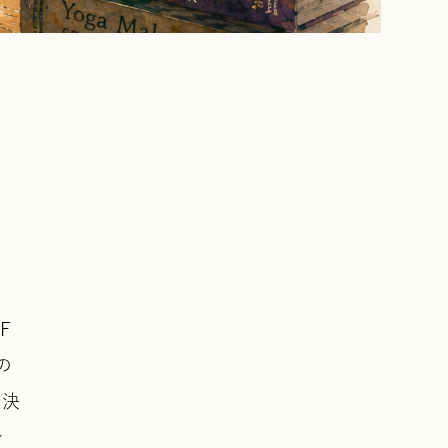
F
の
。決
を