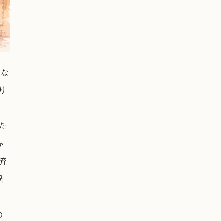
とな
り
こ
た
ャ
流
過
の