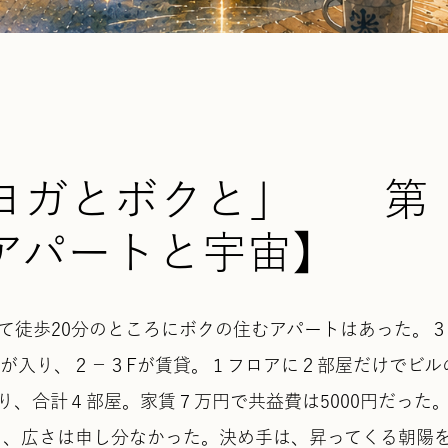
「ヨガとボクと」 第
アパートと宇宙】
て徒歩20分のところにボクの住むアパートはあった。３
社が入り、２−３Fが賃貸。１フロアに２部屋だけでビル
り、合計４部屋。家賃７万円で共益費は5000円だった
あり、広さは申し分なかった。決め手は、昇ってくる朝陽