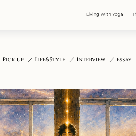
Living With Yoga
T
Pick up
Life&Style
Interview
essay