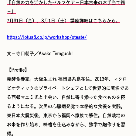
『自然の力を活かしたセルフケア−日本古来のお手当て術
−』
7月31日（金）、8月1日（土） 講座詳細はこちらから。
https://lotus8.co.jp/workshop/oteate/
文＝寺口朝子／Asako Teraguchi
【Profile】
発酵食養家。大阪生まれ 福岡県糸島在住。2013年、マクロ
ビオティックのプライベートシェフとして世界的に著名であ
る西邨マユミ氏と出会い、自然に寄り添った食べものを摂
るようになる。次男の心臓病発覚で本格的な食養を実践。
東日本大震災後、東京から福岡へ家族で移住。自然栽培の
お米を作り始め、味噌を仕込みながら、独学で麹作りを習
得。