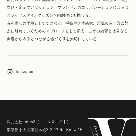
向け・企業向けセッション、ブランドとのコラボレーションによる音
とライフスタイルグッズの企画制作にも携わる。
音を癒しの手段としてではなく、呼吸や身体感覚、意識の在り方に静
かに触れていくためのアプローチとして捉え、ヨガの練習とは異なる
角度から内側とつながる場づくりを大切にしている。
Instagram
株式会社Lotus8
（ロータスエイト）
東京都中央区東日本橋3-3-17
Re-Know 1F